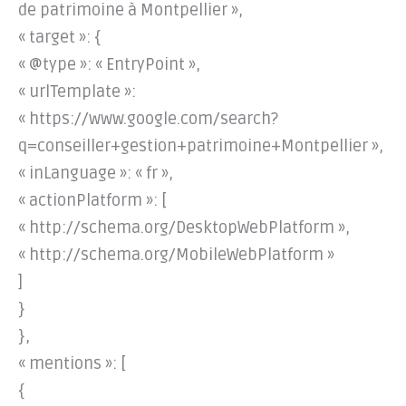
de patrimoine à Montpellier »,
« target »: {
« @type »: « EntryPoint »,
« urlTemplate »:
« https://www.google.com/search?
q=conseiller+gestion+patrimoine+Montpellier »,
« inLanguage »: « fr »,
« actionPlatform »: [
« http://schema.org/DesktopWebPlatform »,
« http://schema.org/MobileWebPlatform »
]
}
},
« mentions »: [
{