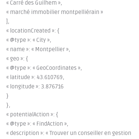
« Carré des Guilhem »,
« marché immobilier montpelliérain »
],
« locationCreated »: {
« @type »: « City »,
« name »: « Montpellier »,
« geo »: {
« @type »: « GeoCoordinates »,
« latitude »: 43.610769,
« longitude »: 3.876716
}
},
« potentialAction »: {
« @type »: « FindAction »,
« description »: « Trouver un conseiller en gestion